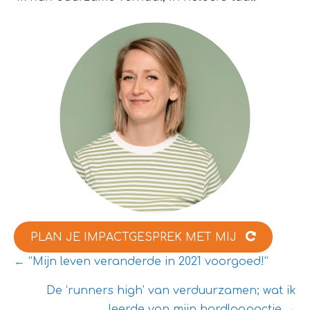
PLAN JE IMPACTGESPREK MET MIJ
POSTS
← “Mijn leven veranderde in 2021 voorgoed!”
NAVIGATION
De ‘runners high’ van verduurzamen; wat ik
leerde van mijn hardloopactie →